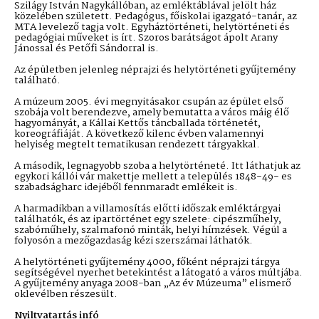
Szilágy István Nagykállóban, az emléktáblával jelölt ház
közelében született. Pedagógus, főiskolai igazgató-tanár, az
MTA levelező tagja volt. Egyháztörténeti, helytörténeti és
pedagógiai műveket is írt. Szoros barátságot ápolt Arany
Jánossal és Petőfi Sándorral is.
Az épületben jelenleg néprajzi és helytörténeti gyűjtemény
található.
A múzeum 2005. évi megnyitásakor csupán az épület első
szobája volt berendezve, amely bemutatta a város máig élő
hagyományát, a Kállai Kettős táncballada történetét,
koreográfiáját. A következő kilenc évben valamennyi
helyiség megtelt tematikusan rendezett tárgyakkal.
A második, legnagyobb szoba a helytörténeté. Itt láthatjuk az
egykori kállói vár makettje mellett a település 1848-49- es
szabadságharc idejéből fennmaradt emlékeit is.
A harmadikban a villamosítás előtti időszak emléktárgyai
találhatók, és az ipartörténet egy szelete: cipészműhely,
szabóműhely, szalmafonó minták, helyi hímzések. Végül a
folyosón a mezőgazdaság kézi szerszámai láthatók.
A helytörténeti gyűjtemény 4000, főként néprajzi tárgya
segítségével nyerhet betekintést a látogató a város múltjába.
A gyűjtemény anyaga 2008-ban „Az év Múzeuma” elismerő
oklevélben részesült.
Nyiltvatartás infó