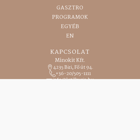
GASZTRO
PROGRAMOK
EGYÉB
EN
KAPCSOLAT
Minokit Kft.
4235 Biri, Fő út 94.
+36-20/505-1111
info@letilkuria.hu
marketing@letilkuria.hu
RECEPCIÓ
0-24 h
HÍVÁS