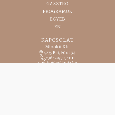
GASZTRO
PROGRAMOK
EGYÉB
EN
KAPCSOLAT
Minokit Kft.
4235 Biri, Fő út 94.
+36-20/505-1111
info@letilkuria.hu
marketing@letilkuria.hu
RECEPCIÓ
0-24 h
HÍVÁS