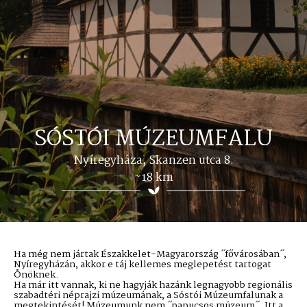
SÓSTÓI MÚZEUMFALU
Nyíregyháza, Skanzen utca 8.
~18 km
Ha még nem jártak Északkelet-Magyarország ˝fővárosában˝,
Nyíregyházán, akkor e táj kellemes meglepetést tartogat
Önöknek.
Ha már itt vannak, ki ne hagyják hazánk legnagyobb regionális
szabadtéri néprajzi múzeumának, a Sóstói Múzeumfalunak a
megtekintését! Múzeumunk nem ˝papucsos múzeum˝. Itt a