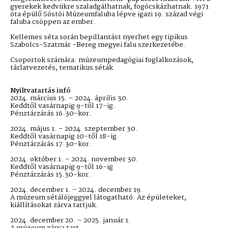
gyerekek kedvükre szaladgálhatnak, fogócskázhatnak. 1971
óta épülő Sóstói Múzeumfaluba lépve igazi 19. század végi
faluba csöppen az ember.
Kellemes séta során bepillantást nyerhet egy tipikus
Szabolcs-Szatmár -Bereg megyei falu szerkezetébe.
Csoportok számára: múzeumpedagógiai foglalkozások,
tárlatvezetés, tematikus séták
Nyiltvatartás infó
2024. március 15. – 2024. április 30.
Keddtől vasárnapig 9-től 17-ig.
Pénztárzárás 16.30-kor.
2024. május 1. – 2024. szeptember 30.
Keddtől vasárnapig 10-től 18-ig.
Pénztárzárás 17.30-kor.
2024. október 1. – 2024. november 30.
Keddtől vasárnapig 9-től 16-ig
Pénztárzárás 15.30-kor.
2024. december 1. – 2024. december 19.
A múzeum sétálójeggyel látogatható. Az épületeket,
kiállításokat zárva tartjuk.
2024. december 20. – 2025. január 1.